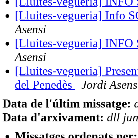
[Lluites-vegueria] INF
[Lluites-vegueria] Info
Asensi
[Lluites-vegueria] INF
Asensi
[Lluites-vegueria] Present
del Penedès
Jordi Asens
Data de l'últim missatge:
Data d'arxivament:
dll j
Missatges ordenats per: