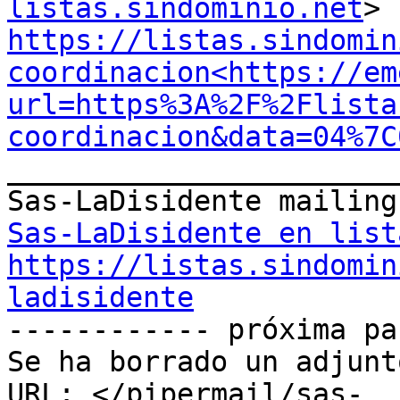
listas.sindominio.net
https://listas.sindomin
coordinacion<https://em
url=https%3A%2F%2Flista
coordinacion&data=04%7C
_______________________
Sas-LaDisidente en list
https://listas.sindomin
ladisidente

------------ próxima pa
Se ha borrado un adjunt
URL: </pipermail/sas-