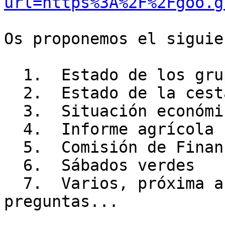
url=https%3A%2F%2Fgoo.g
Os proponemos el siguie
  1.  Estado de los grupos

  2.  Estado de la cesta

  3.  Situación económica

  4.  Informe agrícola

  5.  Comisión de Financiación

  6.  Sábados verdes

  7.  Varios, próxima asamblea, ruegos, 
preguntas...
