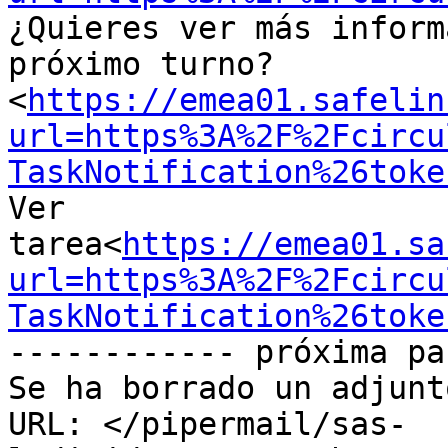
¿Quieres ver más inform
próximo turno?
<
https://emea01.safelin
url=https%3A%2F%2Fcircu
TaskNotification%26toke
Ver 
tarea<
https://emea01.sa
url=https%3A%2F%2Fcircu
TaskNotification%26toke
------------ próxima pa
Se ha borrado un adjunt
URL: </pipermail/sas-