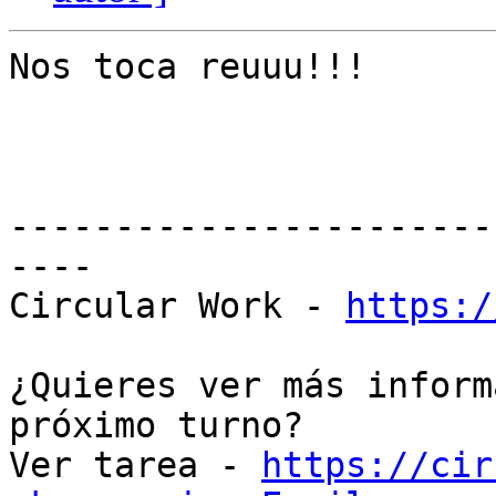
Nos toca reuuu!!!

-----------------------
----

Circular Work - 
https:/
¿Quieres ver más inform
próximo turno?

Ver tarea - 
https://cir