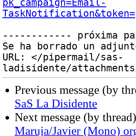
pk_campaign=Email-
TaskNotification&token=
------------ próxima pa
Se ha borrado un adjunt
URL: </pipermail/sas-
Previous message (by th
SaS La Disidente
Next message (by thread
Maruja/Javier (Mono) org