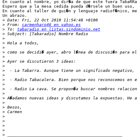
En cuanto al nombre, yo dir�a de que este fuera TabaRRa
Espero que a la mesa cedida pueda d�rsele un buen uso, 
En cuanto al taller de gui�n y lenguaje radiof�nico, me
Un abrazo.

>
>
 From: 
carmenharo46 en yahoo.es
>
 To: 
tabaradio en listas.sindominio.net
>
>
>
>
>
>
>
>
>
>
>
>
>
>
>
 A�adamos nuevas ideas y discutamos la expuestas. He a
>
>
>
>
>
>
>
>