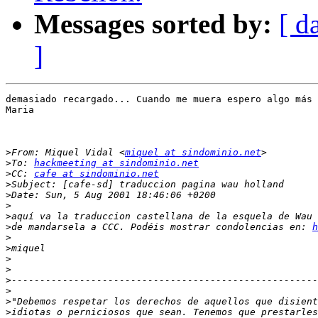
Messages sorted by:
[ d
]
demasiado recargado... Cuando me muera espero algo más 
Maria

>
From: Miquel Vidal <
miquel at sindominio.net
>
To: 
hackmeeting at sindominio.net
>
CC: 
cafe at sindominio.net
>
>
>
>
>
de mandarsela a CCC. Podéis mostrar condolencias en: 
h
>
>
>
>
>
>
>
>