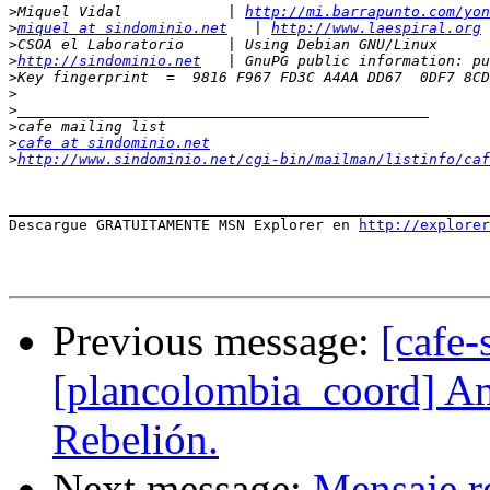
>
Miquel Vidal            | 
http://mi.barrapunto.com/yon
>
miquel at sindominio.net
   | 
http://www.laespiral.org
>
>
http://sindominio.net
>
>
>
>
>
cafe at sindominio.net
>
http://www.sindominio.net/cgi-bin/mailman/listinfo/caf
_______________________________________________________
Descargue GRATUITAMENTE MSN Explorer en 
http://explorer
Previous message:
[cafe-
[plancolombia_coord] Ame
Rebelión.
Next message:
Mensaje re