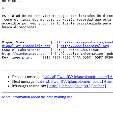
de FrEE...

m.

PS tratad de no reenviar mensajes con listados de direc
(como el final del mensaje de xavi), recordad que esta 
accesible por web y por tanto fuente privilegiada para 
busca-direcciones...

-- 

Miquel Vidal            | 
http://mi.barrapunto.com/yond
miquel at sindominio.net
   | 
http://www.laespiral.org
http://sindominio.net
   | GnuPG public information: pub
Key fingerprint  =  9816 F967 FD3C A4AA DD67  0DF7 8CD0
Previous message:
[cafe-sd] Fwd: RV: [plancolombia_coord] Ame
Next message:
[cafe-sd] Fwd: RV: [plancolombia_coord] Amenaz
Messages sorted by:
[ date ]
[ thread ]
[ subject ]
[ author ]
More information about the cafe mailing list