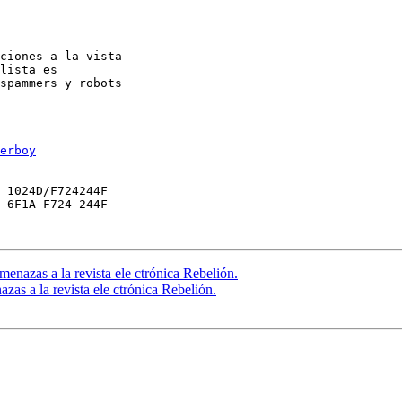
ciones a la vista

lista es

spammers y robots

erboy
 1024D/F724244F

 6F1A F724 244F

nazas a la revista ele ctrónica Rebelión.
as a la revista ele ctrónica Rebelión.