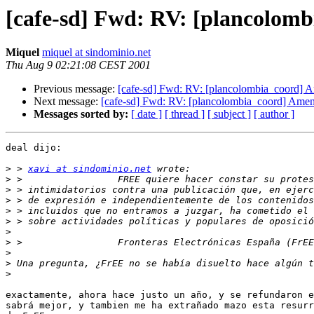
[cafe-sd] Fwd: RV: [plancolombi
Miquel
miquel at sindominio.net
Thu Aug 9 02:21:08 CEST 2001
Previous message:
[cafe-sd] Fwd: RV: [plancolombia_coord] Ame
Next message:
[cafe-sd] Fwd: RV: [plancolombia_coord] Amenaz
Messages sorted by:
[ date ]
[ thread ]
[ subject ]
[ author ]
deal dijo:

>
 > 
xavi at sindominio.net
>
>
>
>
>
>
>
>
>
>
exactamente, ahora hace justo un año, y se refundaron e
sabrá mejor, y tambien me ha extrañado mazo esta resurr