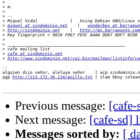
>
>
>
>
>
>
miquel at sindominio.net
    |   
yonderboy at barrapun
>
http://sindominio.net
    |   
http://mi.barrapunto.com
>
>
>
>
>
cafe at sindominio.net
>
http://www.sindominio.net/cgi-bin/mailman/listinfo/ca
-- 

alguien dijo señor, aleluya señor    | acp.sindominio.n
pgp 
http://213.172.36.134/anillo.txt
 | slam bboy colean
Previous message:
[cafe-
Next message:
[cafe-sd] 
Messages sorted by:
[ d