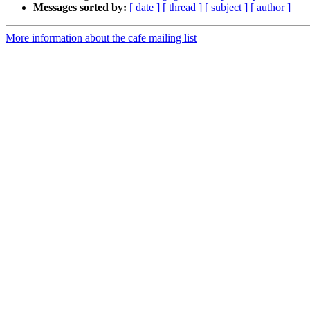
Messages sorted by:
[ date ]
[ thread ]
[ subject ]
[ author ]
More information about the cafe mailing list