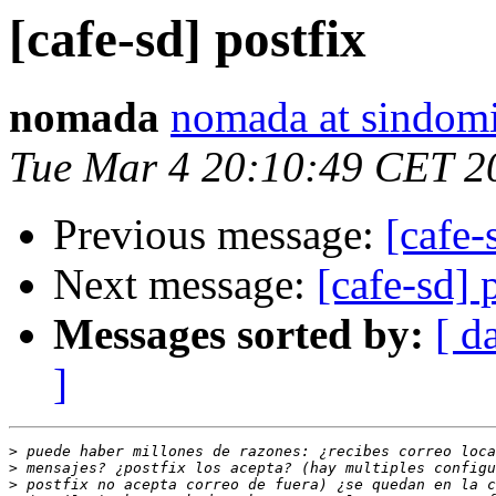
[cafe-sd] postfix
nomada
nomada at sindomi
Tue Mar 4 20:10:49 CET 2
Previous message:
[cafe-
Next message:
[cafe-sd] 
Messages sorted by:
[ d
]
>
>
>