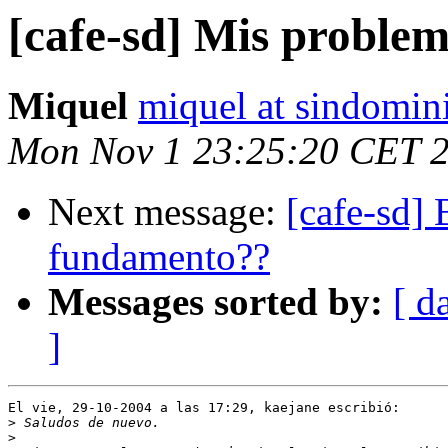
[cafe-sd] Mis problem
Miquel
miquel at sindomin
Mon Nov 1 23:25:20 CET 
Next message:
[cafe-sd] 
fundamento??
Messages sorted by:
[ d
]
El vie, 29-10-2004 a las 17:29, kaejane escribió:

>
>