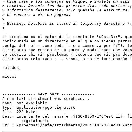
>
>
>
>
>
>
>
el problema es el valor de la constante "$DataDir", que
configurada en un directorio en el que no tienes permis
cuelga del raíz, como todo lo que comienza por "/"). Te
directorio que cuelga de tu $HOME y modificado ese valo
se escriba ahí sin problemas (recuerda que siempre debe
directorios relativos a tu $home, o no te funcionarán l
saludos,

miquel

-------------- next part --------------

A non-text attachment was scrubbed...

Name: not available

Type: application/pgp-signature

Size: 228 bytes

Desc: Esta parte del mensaje =?ISO-8859-1?Q?est=E1?= fi
	digitalmente
