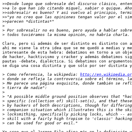
>>
>>
>>
>>
>>
>
>
>
Claro, pero si además de ser distinto es distinto con a
ahí me viene la otra idea que se me quedó a medias y me
interesante de esta hebra: debatimos en torno a un obje
de hacker, hacktivismo y cracker y además debatimos sig
pautas -debate, dialéctica. Si debatimos con argumentos
se diga una cosa distinta y que sólo por ser distinta y
>
 Como referencia, la wikipedia: 
http://en.wikipedia.or
>
>
>
>
>
>
>
>
>
>
>
Yo creo que el Jargon File afina más en la definición y