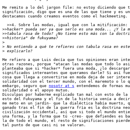
Me remito a lo del jargon file: no estoy diciendo que t
significación, digo que es una de las que tiene y es un
destacamos cuando creamos eventos como el hackmeeting.

  >>4. Sobre las modas, igual que con la mitificación: 
>>
>>
>>
>
>
>
Me refiero a que Luis decía que tus opiniones eran inte
otras razones, porque "atacan las modas que todo lo asi
planteaba que si *hacker* fuera una moda, ¿lo descargar
significados intereantes que queramos darle? Si así fue
cosa que llega a convertirse en moda deja de ser intere
solidaridad con el tercer mundo, con el maremoto o lo q
embargo, seguro que 
nosotr at s
 entendemos de formas mu
solidaridad o el apoyo mutuo.

Disculpas por haberme explicado tan mal con esto de la 
esto del Fukuyama y el fin de la historia venía a decir
me meto en un jardín- que la dialéctica había muerto, q
ganado tras el fin de la guerra fría es la doctrina neo
civilización occidental, así que si todo el mundo entie
una forma, y la forma que tú -creo- que defiendes es ba
la de todo el mundo, el resto de significaciones pierde
tal punto de que casi ni se valoran.
