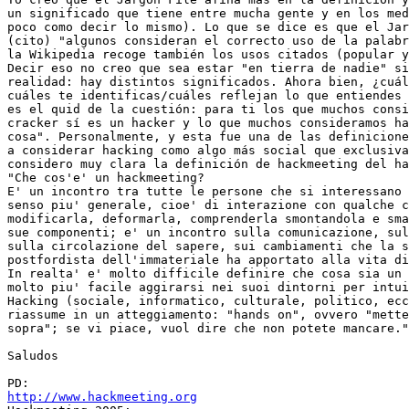
un significado que tiene entre mucha gente y en los med
poco como decir lo mismo). Lo que se dice es que el Jar
(cito) "algunos consideran el correcto uso de la palabr
la Wikipedia recoge también los usos citados (popular y
Decir eso no creo que sea estar "en tierra de nadie" si
realidad: hay distintos significados. Ahora bien, ¿cuál
cuáles te identificas/cuáles reflejan lo que entiendes 
es el quid de la cuestión: para ti los que muchos consi
cracker sí es un hacker y lo que muchos consideramos ha
cosa". Personalmente, y esta fue una de las definicione
a considerar hacking como algo más social que exclusiva
considero muy clara la definición de hackmeeting del ha
"Che cos'e' un hackmeeting?

E' un incontro tra tutte le persone che si interessano 
senso piu' generale, cioe' di interazione con qualche c
modificarla, deformarla, comprenderla smontandola e sma
sue componenti; e' un incontro sulla comunicazione, sul
sulla circolazione del sapere, sui cambiamenti che la s
postfordista dell'immateriale ha apportato alla vita di
In realta' e' molto difficile definire che cosa sia un 
molto piu' facile aggirarsi nei suoi dintorni per intui
Hacking (sociale, informatico, culturale, politico, ecc
riassume in un atteggiamento: "hands on", ovvero "mette
sopra"; se vi piace, vuol dire che non potete mancare."

Saludos

http://www.hackmeeting.org