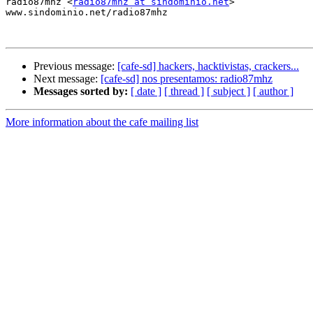
radio87mhz <
radio87mhz at sindominio.net
>

www.sindominio.net/radio87mhz

Previous message:
[cafe-sd] hackers, hacktivistas, crackers...
Next message:
[cafe-sd] nos presentamos: radio87mhz
Messages sorted by:
[ date ]
[ thread ]
[ subject ]
[ author ]
More information about the cafe mailing list