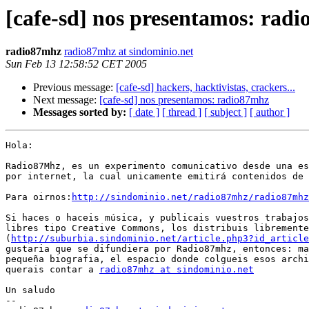
[cafe-sd] nos presentamos: rad
radio87mhz
radio87mhz at sindominio.net
Sun Feb 13 12:58:52 CET 2005
Previous message:
[cafe-sd] hackers, hacktivistas, crackers...
Next message:
[cafe-sd] nos presentamos: radio87mhz
Messages sorted by:
[ date ]
[ thread ]
[ subject ]
[ author ]
Hola:

Radio87Mhz, es un experimento comunicativo desde una es
por internet, la cual unicamente emitirá contenidos de 
Para oirnos:
http://sindominio.net/radio87mhz/radio87mhz
Si haces o haceis música, y publicais vuestros trabajos
libres tipo Creative Commons, los distribuis libremente
(
http://suburbia.sindominio.net/article.php3?id_article
gustaria que se difundiera por Radio87mhz, entonces: ma
pequeña biografia, el espacio donde colgueis esos archi
querais contar a 
radio87mhz at sindominio.net
Un saludo

-- 
