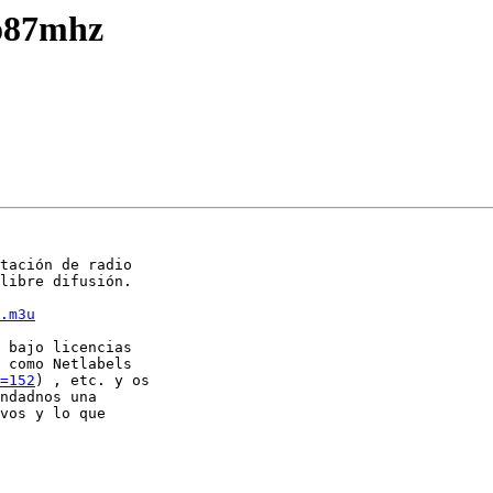
io87mhz
tación de radio

libre difusión. 

.m3u
 bajo licencias

 como Netlabels

=152
) , etc. y os

ndadnos una

vos y lo que
