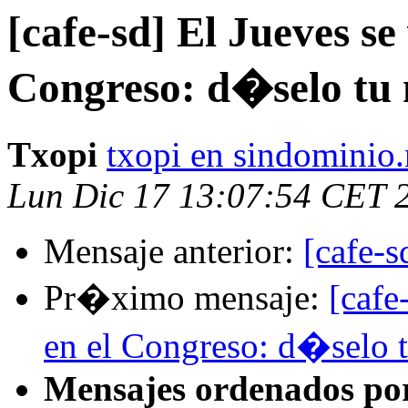
[cafe-sd] El Jueves se
Congreso: d�selo tu
Txopi
txopi en sindominio.
Lun Dic 17 13:07:54 CET 
Mensaje anterior:
[cafe-
Pr�ximo mensaje:
[cafe
en el Congreso: d�selo 
Mensajes ordenados po