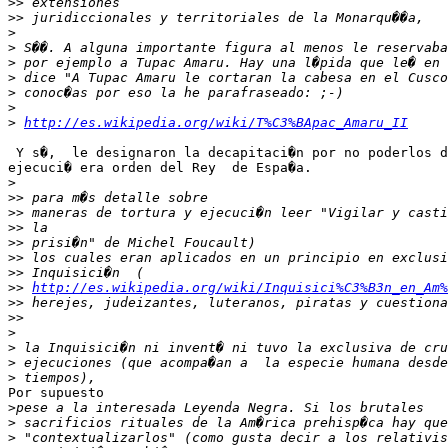
>>
>>
>
>
>
>
>
>
>
http://es.wikipedia.org/wiki/T%C3%BApac_Amaru_II
 Y s�,  le designaron la decapitaci�n por no poderlos d
ejecuci� era orden del Rey  de Espa�a.

>
>>
>>
>>
>>
>>
>>
>>
http://es.wikipedia.org/wiki/Inquisici%C3%B3n_en_Am%
>>
>>
>
>
>
>
Por supuesto

>
>
>