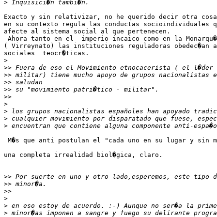
>
Exacto y sin relativizar, no he querido decir otra cosa
en su contexto regula las conductas socioindividuales q
afecte al sistema social al que pertenecen.

 Ahora tanto en el  imperio incaico como en la Monarqu�
( Virreynato) las instituciones reguladoras obedec�an a
sociales  teocr�ticas.

>
>>
>>
>>
>>
>>
>
>
>
>
 M�s que anti postulan el "cada uno en su lugar y sin m
una completa irrealidad biol�gica, claro.

>>
>>
>>
>
>
>