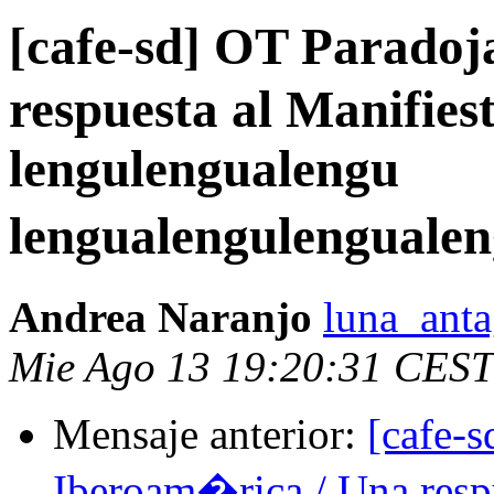
[cafe-sd] OT Paradoj
respuesta al Manifies
lengulengualengu
lengualengulengual
Andrea Naranjo
luna_anta
Mie Ago 13 19:20:31 CEST
Mensaje anterior:
[cafe-s
Iberoam�rica / Una respu