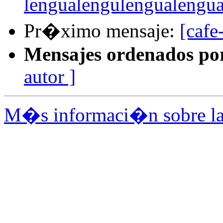
lengualengulengualeng
Pr�ximo mensaje:
[cafe
Mensajes ordenados po
autor ]
M�s informaci�n sobre la l