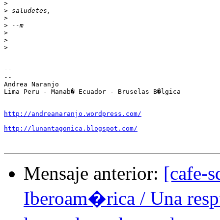
>
>
>
>
>
>
>
-- 

--

Andrea Naranjo

Lima Peru - Manab� Ecuador - Bruselas B�lgica

http://andreanaranjo.wordpress.com/
http://lunantagonica.blogspot.com/
Mensaje anterior:
[cafe-s
Iberoam�rica / Una respu