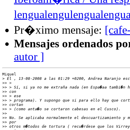
lengualengulengualeng
Pr�ximo mensaje:
[cafe
Mensajes ordenados po
autor ]
Miquel

>
>>
>>
>>
>>
>>
>>
>>
>>
>>
>>
>>