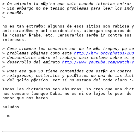
>
>
>
>
no es tan extra�o: algunos de esos sitios son rabiosa y
antiisrael�es y antioccidentales, albergan espacios de 
la "causa" �rabe, etc. Censurarlos ser�a ir contra sus 
intereses.

>
>
 problemas p�ginas como esta 
http://hrw.org/photos/200
>
>
 desarrollo del emirato 
http://www.youtube.com/watch?v
>
>
>
>
Todas las dictaduras son absurdas. Yo creo que una dict
nos censure (aunque Dubai no es ni de lejos lo peor de 
honor que nos hacen. 

saludos

--m
