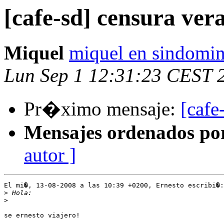
[cafe-sd] censura ver
Miquel
miquel en sindomin
Lun Sep 1 12:31:23 CEST 
Pr�ximo mensaje:
[cafe
Mensajes ordenados po
autor ]
El mi�, 13-08-2008 a las 10:39 +0200, Ernesto escribi�:

>
>
se ernesto viajero!
