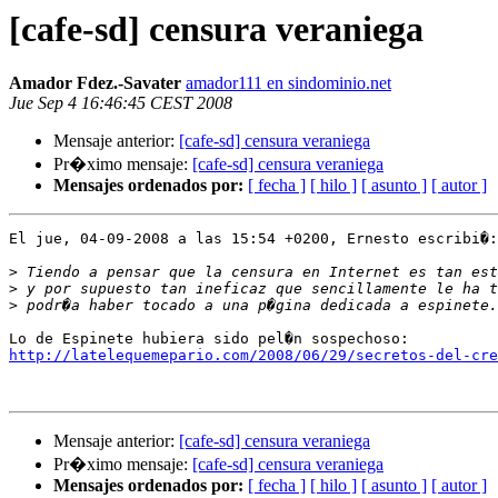
[cafe-sd] censura veraniega
Amador Fdez.-Savater
amador111 en sindominio.net
Jue Sep 4 16:46:45 CEST 2008
Mensaje anterior:
[cafe-sd] censura veraniega
Pr�ximo mensaje:
[cafe-sd] censura veraniega
Mensajes ordenados por:
[ fecha ]
[ hilo ]
[ asunto ]
[ autor ]
El jue, 04-09-2008 a las 15:54 +0200, Ernesto escribi�:

>
>
>
http://latelequemepario.com/2008/06/29/secretos-del-cre
Mensaje anterior:
[cafe-sd] censura veraniega
Pr�ximo mensaje:
[cafe-sd] censura veraniega
Mensajes ordenados por:
[ fecha ]
[ hilo ]
[ asunto ]
[ autor ]