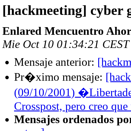
[hackmeeting] cyber g
Enlared Mencuentro Aho
Mie Oct 10 01:34:21 CEST
Mensaje anterior:
[hackme
Pr�ximo mensaje:
[hack
(09/10/2001) �Libertades
Crosspost, pero creo que 
Mensajes ordenados po