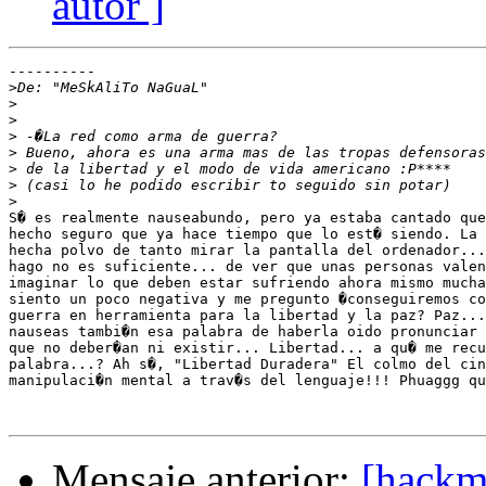
autor ]
----------

>
>
>
>
>
>
>
>
S� es realmente nauseabundo, pero ya estaba cantado que
hecho seguro que ya hace tiempo que lo est� siendo. La 
hecha polvo de tanto mirar la pantalla del ordenador...
hago no es suficiente... de ver que unas personas valen
imaginar lo que deben estar sufriendo ahora mismo mucha
siento un poco negativa y me pregunto �conseguiremos co
guerra en herramienta para la libertad y la paz? Paz...
nauseas tambi�n esa palabra de haberla oido pronunciar 
que no deber�an ni existir... Libertad... a qu� me recu
palabra...? Ah s�, "Libertad Duradera" El colmo del cin
manipulaci�n mental a trav�s del lenguaje!!! Phuaggg qu
Mensaje anterior:
[hackme