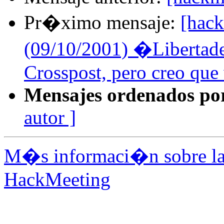
Pr�ximo mensaje:
[hack
(09/10/2001) �Libertades
Crosspost, pero creo que 
Mensajes ordenados po
autor ]
M�s informaci�n sobre la 
HackMeeting