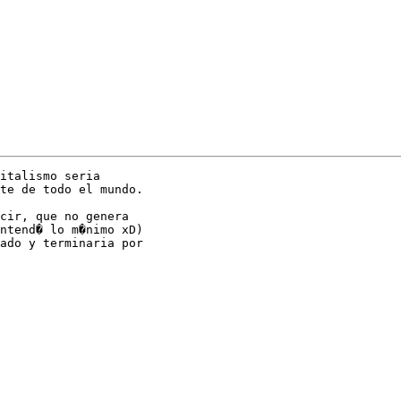
italismo seria 

te de todo el mundo.

cir, que no genera 

ntend� lo m�nimo xD) 

ado y terminaria por 
