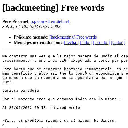
[hackmeeting] Free words
Pere Picornell
p.picornell en stel.net
Sab Jun 1 10:55:03 CEST 2002
Pr�ximo mensaje:
[hackmeeting] Free words
Mensajes ordenados por:
[ fecha ]
[ hilo ]
[ asunto ]
[ autor ]
Me contaron una vez que la mejor manera de undir el cap
precisamente... una inversi�n exagerada a borsa por par
Esto haria que se generara benficio "immaterial", es de
mas beneficio o algo asi (me lo cont� un economista y e
de manera que la economia no se aguantaria por ning�n l
caer.

Curiosa paradoja.

Por el momento creo que estamos todos con lo mismo...

At 30/05/2002-00:18, enlared wrote:

>
>