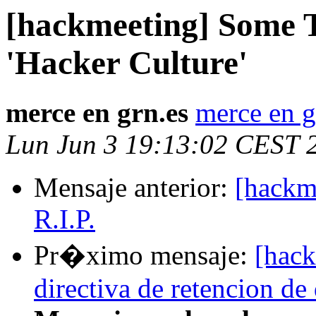
[hackmeeting] Some T
'Hacker Culture'
merce en grn.es
merce en g
Lun Jun 3 19:13:02 CEST 
Mensaje anterior:
[hackm
R.I.P.
Pr�ximo mensaje:
[hack
directiva de retencion de