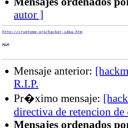
Mensajes ordenados po
autor ]
http://cryptome.org/hacker-idea.htm
M&M

Mensaje anterior:
[hackm
R.I.P.
Pr�ximo mensaje:
[hack
directiva de retencion de
Mensajes ordenados po