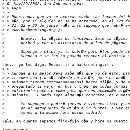
>
>
>
>
>
>
>
>
>
>
>
>
>
Uhm... yo les digo. Podeis ir a hackmeeting.it :)

>
>
>
>
>
>
>
>
>
>
>
Vale, en cuanto sepamos fijo-fijo d�a y hora os cuento.
Aaaaaaaagur.
