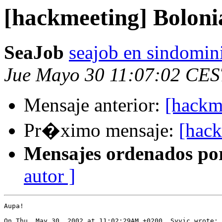
[hackmeeting] Boloni
SeaJob
seajob en sindomin
Jue Mayo 30 11:07:02 CES
Mensaje anterior:
[hackm
Pr�ximo mensaje:
[hack
Mensajes ordenados po
autor ]
Aupa!

On Thu, May 30, 2002 at 11:02:29AM +0200, Syvic wrote:
