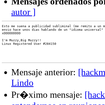
Mensajes ordenados po
autor ]
Esto me suena a publicidad subliminal (me remito a un m
envio hace unos dias hablando de un "idioma universal" 
xDDDDDDDDD

I'm Muzzy,Big Muzzy!!

Linux Registered User #284150

Mensaje anterior:
[hackme
Lindo
Pr�ximo mensaje:
[hack