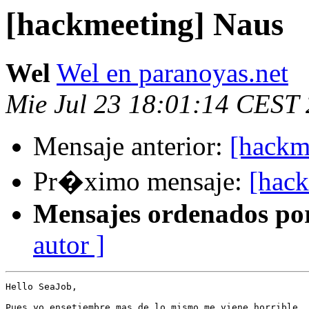
[hackmeeting] Naus
Wel
Wel en paranoyas.net
Mie Jul 23 18:01:14 CEST
Mensaje anterior:
[hackm
Pr�ximo mensaje:
[hac
Mensajes ordenados po
autor ]
Hello SeaJob,

Pues yo ensetiembre mas de lo mismo me viene horrible,,