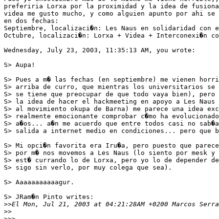
preferiria Lorxa por la proximidad y la idea de fusiona
videa me gusto mucho, y como alguien apunto por ahi se 
en dos fechas:

Septiembre, localizaci�n: Les Naus en solidaridad con e
Octubre, localizaci�n: Lorxa + Videa + Interconexi�n co
Wednesday, July 23, 2003, 11:35:13 AM, you wrote:

S> Aupa!

S> Pues a m� las fechas (en septiembre) me vienen horri
S> arriba de curro, que mientras los universitarios se 
S> se tiene que preocupar de que todo vaya bien), pero 
S> la idea de hacer el hackmeeting en apoyo a Les Naus 
S> al movimiento okupa de Barna) me parece una idea exc
S> realmente emocionante comprobar c�mo ha evolucionado
S> a�os... a�n me acuerdo que entre todos casi no sab�a
S> salida a internet medio en condiciones... pero que b
S> Mi opci�n favorita era Iru�a, pero puesto que parece
S> por m� nos movemos a Les Naus (lo siento por mesk y 
S> est� currando lo de Lorxa, pero yo lo de depender de
S> sigo sin verlo, por muy colega que sea).

S> Aaaaaaaaaaagur. 

S> JRam�n Pinto writes:

>>
>>
>>>