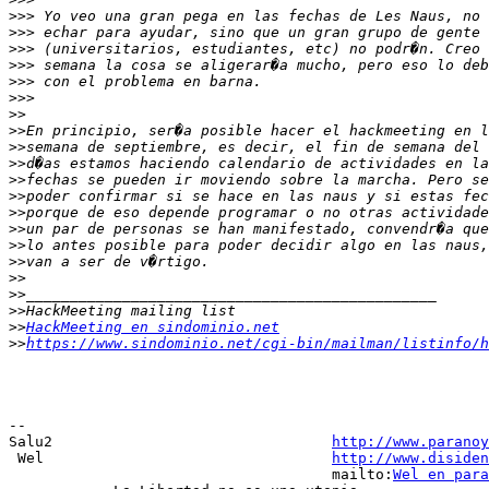
>>>
>>>
>>>
>>>
>>>
>>>
>>
>>
>>
>>
>>
>>
>>
>>
>>
>>
>>
>>
>>
>>
HackMeeting en sindominio.net
>>
https://www.sindominio.net/cgi-bin/mailman/listinfo/h
-- 

Salu2                                
http://www.paranoy
 Wel                                 
http://www.disiden
                                     mailto:
Wel en para