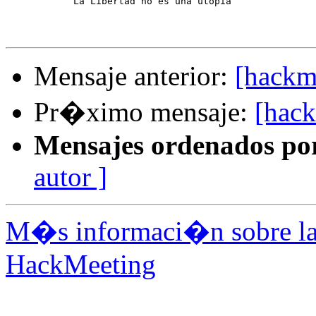
            La Libertad no es una utopia

Mensaje anterior:
[hackm
Pr�ximo mensaje:
[hac
Mensajes ordenados po
autor ]
M�s informaci�n sobre la 
HackMeeting