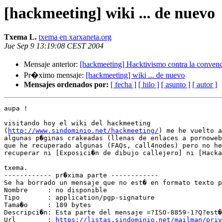
[hackmeeting] wiki ... de nuevo
Txema L.
txema en xarxaneta.org
Jue Sep 9 13:19:08 CEST 2004
Mensaje anterior:
[hackmeeting] Hacktivismo contra la conven
Pr�ximo mensaje:
[hackmeeting] wiki ... de nuevo
Mensajes ordenados por:
[ fecha ]
[ hilo ]
[ asunto ]
[ autor ]
aupa !

visitando hoy el wiki del hackmeeting

(
http://www.sindominio.net/hackmeeting/
) me he vuelto a
algunas p�ginas crakeadas (llenas de enlaces a pornoweb
que he recuperado algunas (FAQs, call4nodes) pero no he
recuperar ni [Exposici�n de dibujo callejero] ni [Hacka
txema.

------------ pr�xima parte ------------

Se ha borrado un mensaje que no est� en formato texto p
Nombre     : no disponible

Tipo       : application/pgp-signature

Tama�o     : 189 bytes

Descripci�n: Esta parte del mensaje =?ISO-8859-1?Q?est�?	digitalment
Url        : 
https://listas.sindominio.net/mailman/priv