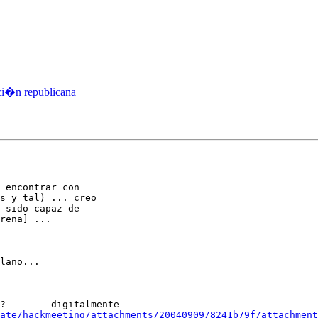
ci�n republicana
 encontrar con

s y tal) ... creo

 sido capaz de

rena] ...

lano...

e

ate/hackmeeting/attachments/20040909/8241b79f/attachment