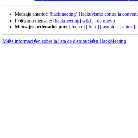
Mensaje anterior:
[hackmeeting] Hacktivismo contra la conven
Pr�ximo mensaje:
[hackmeeting] wiki ... de nuevo
Mensajes ordenados por:
[ fecha ]
[ hilo ]
[ asunto ]
[ autor ]
M�s informaci�n sobre la lista de distribuci�n HackMeeting