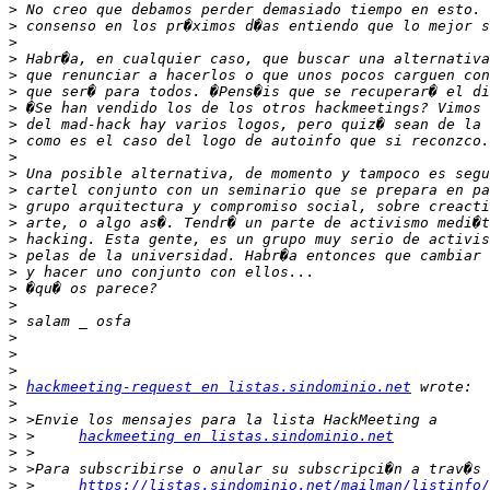
>
>
>
>
>
>
>
>
>
>
>
>
>
>
>
>
>
>
>
>
>
>
>
>
hackmeeting-request en listas.sindominio.net
>
>
>
 >	
hackmeeting en listas.sindominio.net
>
>
>
 >	
https://listas.sindominio.net/mailman/listinfo/