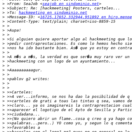
>
 >From: SeaJob <
seajob en sindominio.net
>
>
 >To: 
hackmeeting en sindominio.net
>
 >Message-ID: <
16725.17652.332944.951892 en hiro.menpe
>
>
>
>
>
>
>
>
>
>
>
>
>
>
>
>
>
>
>
>
>
>
>
>
>
>