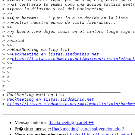
>
>
>
>
>
>
>
>
>
>
>
>
 >>
HackMeeting en listas.sindominio.net
>
 >>
https://listas.sindominio.net/mailman/listinfo/hack
>
>
>
>
>
>
>
>
>
HackMeeting en listas.sindominio.net
>
https://listas.sindominio.net/mailman/listinfo/hackme
Mensaje anterior:
[hackmeeting] cartel ++
Pr�ximo mensaje:
[hackmeeting] cartel subvencionado ?
Mensajes ordenados por:
[ fecha ]
[ hilo ]
[ asunto ]
[ autor ]