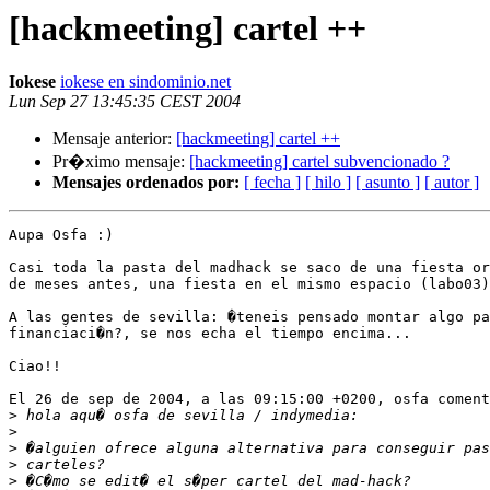
[hackmeeting] cartel ++
Iokese
iokese en sindominio.net
Lun Sep 27 13:45:35 CEST 2004
Mensaje anterior:
[hackmeeting] cartel ++
Pr�ximo mensaje:
[hackmeeting] cartel subvencionado ?
Mensajes ordenados por:
[ fecha ]
[ hilo ]
[ asunto ]
[ autor ]
Aupa Osfa :)

Casi toda la pasta del madhack se saco de una fiesta or
de meses antes, una fiesta en el mismo espacio (labo03)

A las gentes de sevilla: �teneis pensado montar algo pa
financiaci�n?, se nos echa el tiempo encima...

Ciao!!

El 26 de sep de 2004, a las 09:15:00 +0200, osfa coment
>
>
>
>
>