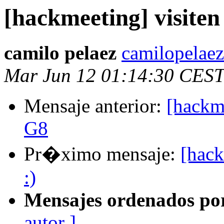
[hackmeeting] visiten
camilo pelaez
camilopelae
Mar Jun 12 01:14:30 CEST
Mensaje anterior:
[hackm
G8
Pr�ximo mensaje:
[hack
:)
Mensajes ordenados po
autor ]