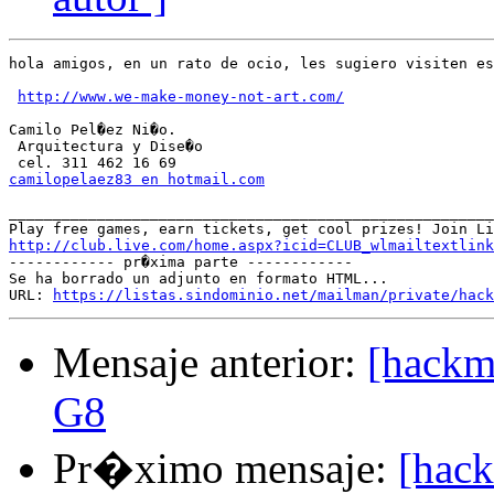
hola amigos, en un rato de ocio, les sugiero visiten es
http://www.we-make-money-not-art.com/
Camilo Pel�ez Ni�o.

 Arquitectura y Dise�o    

camilopelaez83 en hotmail.com
_______________________________________________________
http://club.live.com/home.aspx?icid=CLUB_wlmailtextlink

------------ pr�xima parte ------------

Se ha borrado un adjunto en formato HTML...

URL: 
https://listas.sindominio.net/mailman/private/hack
Mensaje anterior:
[hackm
G8
Pr�ximo mensaje:
[hack