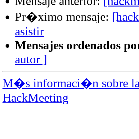
Mensaje anterior:
[hackm
Pr�ximo mensaje:
[hac
asistir
Mensajes ordenados po
autor ]
M�s informaci�n sobre la 
HackMeeting