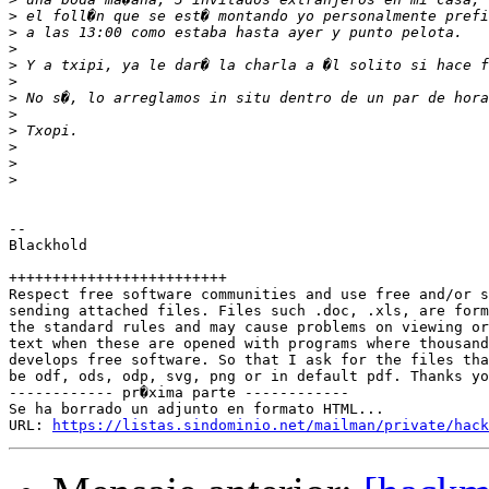
>
>
>
>
>
>
>
>
>
>
>
-- 

Blackhold

+++++++++++++++++++++++++

Respect free software communities and use free and/or s
sending attached files. Files such .doc, .xls, are form
the standard rules and may cause problems on viewing or
text when these are opened with programs where thousand
develops free software. So that I ask for the files tha
be odf, ods, odp, svg, png or in default pdf. Thanks yo
------------ pr�xima parte ------------

Se ha borrado un adjunto en formato HTML...

URL: 
https://listas.sindominio.net/mailman/private/hack