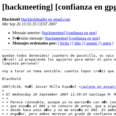
[hackmeeting] [confianza en gp
Blackhold
blackholdmailer en gmail.com
Mie Sep 26 15:55:35 CEST 2007
Mensaje anterior:
[hackmeeting] [confianza en gpg]
Pr�ximo mensaje:
[hackmeeting] [confianza en gpg]
Mensajes ordenados por:
[ fecha ]
[ hilo ]
[ asunto ]
[ autor ]
quedan todos detenidos! juankers de pacotilla, os vais 
c�rcel! id preparando los agujeros para meter el palo e
limpieza personal!

voy a tocar un tema sensible: cuantos topos cre�is que 
Blackhold

2007/9/26, Ra�l Javier Milla Espa�ol <
raulete en ensanj
>
>
>
>
>
>
>