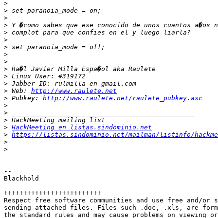
>
>
>
>
>
>
>
>
>
>
>
>
>
 Web: 
http://www.raulete.net
>
 Pubkey: 
http://www.raulete.net/raulete_pubkey.asc
>
>
>
>
HackMeeting en listas.sindominio.net
>
https://listas.sindominio.net/mailman/listinfo/hackme
>
>
-- 

Blackhold

+++++++++++++++++++++++++

Respect free software communities and use free and/or s
sending attached files. Files such .doc, .xls, are form
the standard rules and may cause problems on viewing or