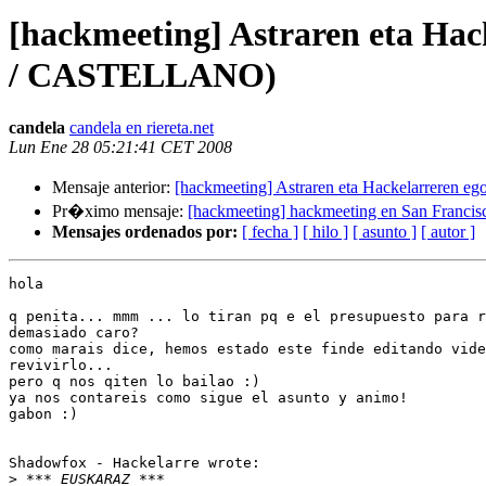
[hackmeeting] Astraren eta Ha
/ CASTELLANO)
candela
candela en riereta.net
Lun Ene 28 05:21:41 CET 2008
Mensaje anterior:
[hackmeeting] Astraren eta Hackelarreren
Pr�ximo mensaje:
[hackmeeting] hackmeeting en San Franci
Mensajes ordenados por:
[ fecha ]
[ hilo ]
[ asunto ]
[ autor ]
hola

q penita... mmm ... lo tiran pq e el presupuesto para r
demasiado caro?

como marais dice, hemos estado este finde editando vide
revivirlo...

pero q nos qiten lo bailao :)

ya nos contareis como sigue el asunto y animo!

gabon :)

Shadowfox - Hackelarre wrote:

>