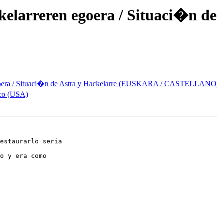
ckelarreren egoera / Situaci�n 
 egoera / Situaci�n de Astra y Hackelarre (EUSKARA / CASTELLANO
sco (USA)
estaurarlo seria 

o y era como 
