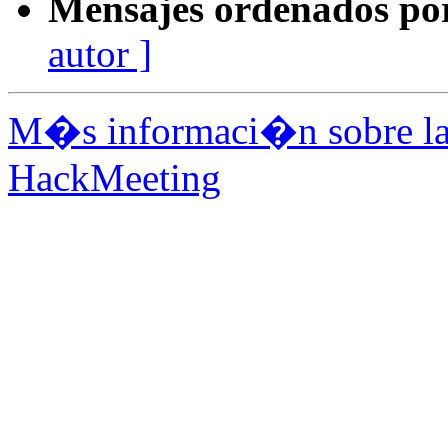
Mensajes ordenados po
autor ]
M�s informaci�n sobre la 
HackMeeting