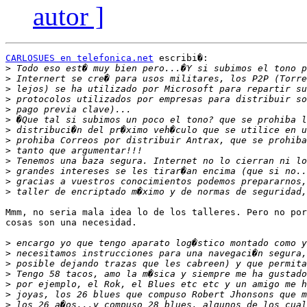
autor ]
CARLOSUES en telefonica.net
 escribi�:

>
>
>
>
>
>
>
>
>
>
>
>
>
Mmm, no seria mala idea lo de los talleres. Pero no por
cosas son una necesidad.

>
>
>
>
>
>
>