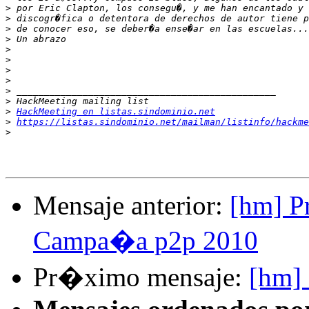
>
>
>
>
>
>
>
>
>
>
>
HackMeeting en listas.sindominio.net
>
https://listas.sindominio.net/mailman/listinfo/hackme
>
Mensaje anterior:
[hm] P
Campa�a p2p 2010
Pr�ximo mensaje:
[hm] 