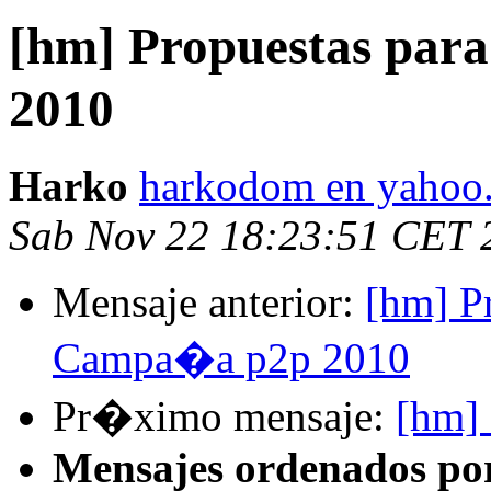
[hm] Propuestas pa
2010
Harko
harkodom en yahoo.
Sab Nov 22 18:23:51 CET 
Mensaje anterior:
[hm] P
Campa�a p2p 2010
Pr�ximo mensaje:
[hm] 
Mensajes ordenados po