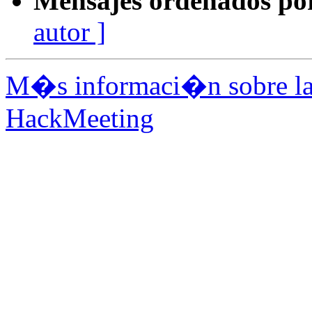
Mensajes ordenados po
autor ]
M�s informaci�n sobre la 
HackMeeting