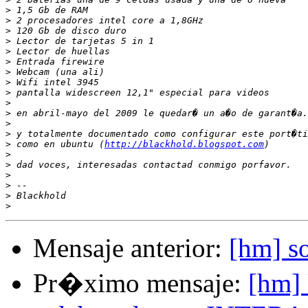
>
>
>
>
>
>
>
>
>
>
>
>
>
>
 como en ubuntu (
http://blackhold.blogspot.com
>
>
>
>
>
>
Mensaje anterior:
[hm] so
Pr�ximo mensaje:
[hm] 