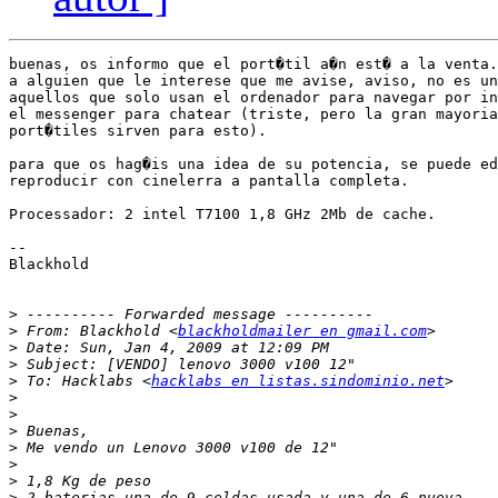
buenas, os informo que el port�til a�n est� a la venta.
a alguien que le interese que me avise, aviso, no es un
aquellos que solo usan el ordenador para navegar por in
el messenger para chatear (triste, pero la gran mayoria
port�tiles sirven para esto).

para que os hag�is una idea de su potencia, se puede ed
reproducir con cinelerra a pantalla completa.

Processador: 2 intel T7100 1,8 GHz 2Mb de cache.

--

Blackhold

>
>
 From: Blackhold <
blackholdmailer en gmail.com
>
>
>
 To: Hacklabs <
hacklabs en listas.sindominio.net
>
>
>
>
>
>
>