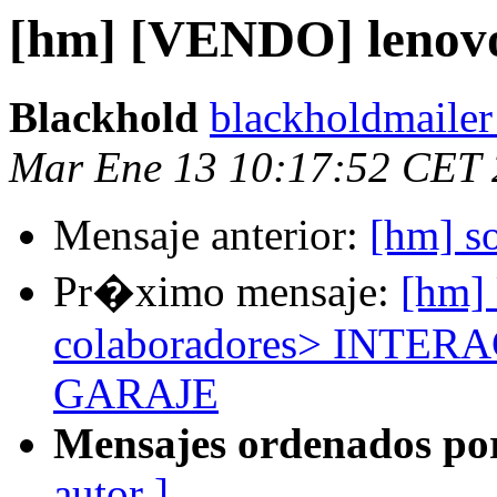
[hm] [VENDO] lenovo
Blackhold
blackholdmailer
Mar Ene 13 10:17:52 CET
Mensaje anterior:
[hm] so
Pr�ximo mensaje:
[hm] 
colaboradores> INTER
GARAJE
Mensajes ordenados po
autor ]