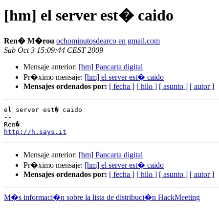
[hm] el server est� caido
Ren� M�rou
ochominutosdearco en gmail.com
Sab Oct 3 15:09:44 CEST 2009
Mensaje anterior:
[hm] Pancarta digital
Pr�ximo mensaje:
[hm] el server est� caido
Mensajes ordenados por:
[ fecha ]
[ hilo ]
[ asunto ]
[ autor ]
el server est� caido

-- 

http://h.says.it
Mensaje anterior:
[hm] Pancarta digital
Pr�ximo mensaje:
[hm] el server est� caido
Mensajes ordenados por:
[ fecha ]
[ hilo ]
[ asunto ]
[ autor ]
M�s informaci�n sobre la lista de distribuci�n HackMeeting