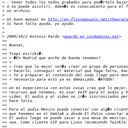
>
>
>
>
>
 Un buen manual en 
http://en.flossmanuals.net/theoraco
>
>
>
>
 2009/10/2 Antonio Pardo <
apardo en sindominio.net
>>
>>
>>
>>
>>
>>
>>
>>
>>
>>
>>
>>
>>
>>
>>
>>
>>
>>
>>
>>
>>