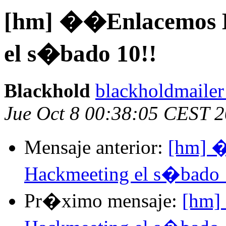
[hm] ��Enlacemos H
el s�bado 10!!
Blackhold
blackholdmailer
Jue Oct 8 00:38:05 CEST 
Mensaje anterior:
[hm] 
Hackmeeting el s�bado 
Pr�ximo mensaje:
[hm]