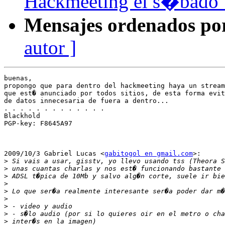
Hackmeeting el s�bado 
Mensajes ordenados po
autor ]
buenas,

propongo que para dentro del hackmeeting haya un stream
que est� anunciado por todos sitios, de esta forma evit
de datos innecesaria de fuera a dentro...

. . . . . . . . . . . . .

Blackhold

PGP-key: F8645A97

2009/10/3 Gabriel Lucas <
gabitogol en gmail.com
>:

>
>
>
>
>
>
>
>
>