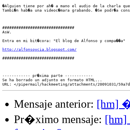
�Alguien tiene por ah� a mano el audio de la charla que
Tambi�n hab�a una videoc�mara grabando. �Se podr�a cons
###############################

AsW.

Entra en mi bit�cora: "El blog de Alfonso y compa��a"

http://alfonsoycia.blogspot.com/
###############################

------------ pr�xima parte ------------

Se ha borrado un adjunto en formato HTML...

Mensaje anterior:
[hm] �
Pr�ximo mensaje:
[hm]