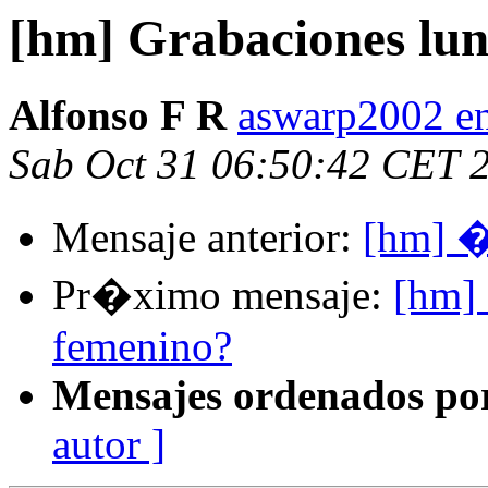
[hm] Grabaciones lun
Alfonso F R
aswarp2002 en
Sab Oct 31 06:50:42 CET 
Mensaje anterior:
[hm] �
Pr�ximo mensaje:
[hm]
femenino?
Mensajes ordenados po
autor ]