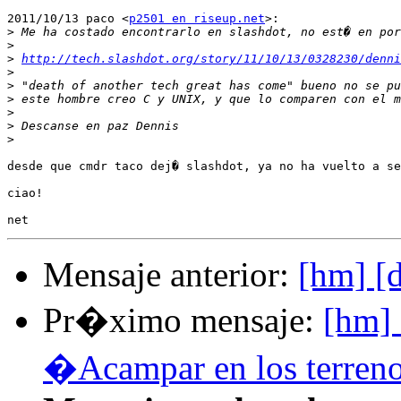
2011/10/13 paco <
p2501 en riseup.net
>:

>
>
>
http://tech.slashdot.org/story/11/10/13/0328230/denni
>
>
>
>
>
>
desde que cmdr taco dej� slashdot, ya no ha vuelto a se
ciao!

Mensaje anterior:
[hm] [
Pr�ximo mensaje:
[hm] 
�Acampar en los terreno