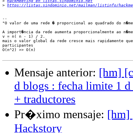
>
HackMeeting en listas.sindominio.net
>
https://listas.sindominio.net/mailman/listinfo/hackme
-- 

"O valor de uma rede � proporcional ao quadrado do n�me
A import�ncia da rede aumenta proporcionalmente ao n�me
v = n( n - 1) / 2.

mais o valor global da rede cresce mais rapidamente que
participantes

O(n^2) >> O(n)

Mensaje anterior:
[hm] [c
d blogs : fecha limite 1 
+ traductores
Pr�ximo mensaje:
[hm] 
Hackstory