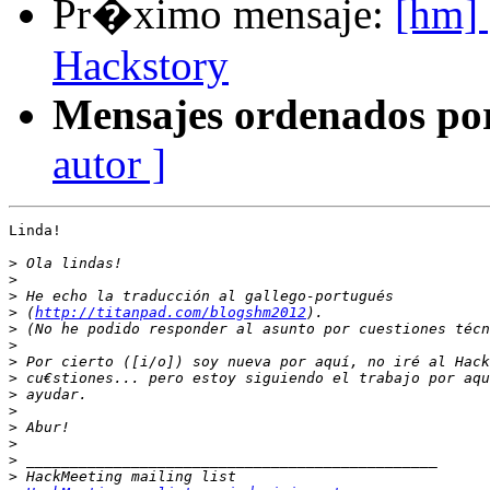
Pr�ximo mensaje:
[hm] 
Hackstory
Mensajes ordenados po
autor ]
Linda!

>
>
>
>
 (
http://titanpad.com/blogshm2012
>
>
>
>
>
>
>
>
>
>