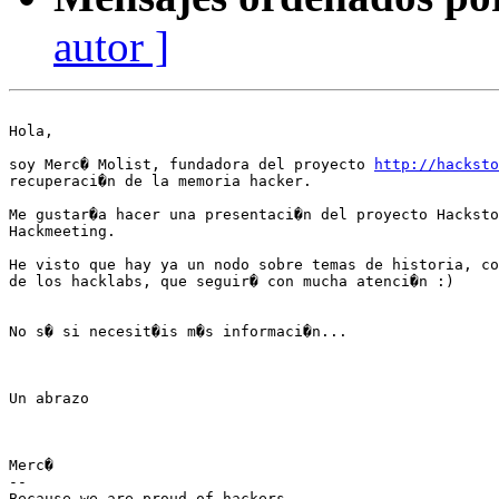
autor ]
Hola,

soy Merc� Molist, fundadora del proyecto 
http://hacksto
recuperaci�n de la memoria hacker.

Me gustar�a hacer una presentaci�n del proyecto Hacksto
Hackmeeting.

He visto que hay ya un nodo sobre temas de historia, co
de los hacklabs, que seguir� con mucha atenci�n :)

No s� si necesit�is m�s informaci�n...

Un abrazo

Merc�

-- 
