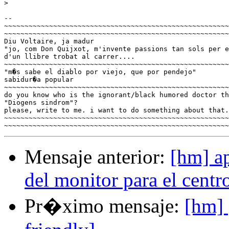
>
-- 

~~~~~~~~~~~~~~~~~~~~~~~~~~~~~~~~~~~~~~~~~~~~~~~~~~~~~~~
~~~~~~~~~~~~~~~~~~~~~~~~~~~~~~~~~~~~~~~~~~~~~~~~~~~~~~~
Diu Voltaire, ja madur

"jo, com Don Quijxot, m'invente passions tan sols per e
d'un llibre trobat al carrer....

~~~~~~~~~~~~~~~~~~~~~~~~~~~~~~~~~~~~~~~~~~~~~~~~~~~~~~~
"m�s sabe el diablo por viejo, que por pendejo"

sabidur�a popular

~~~~~~~~~~~~~~~~~~~~~~~~~~~~~~~~~~~~~~~~~~~~~~~~~~~~~~~
do you know who is the ignorant/black humored doctor th
"Diogens sindrom"?

please, write to me. i want to do something about that.

~~~~~~~~~~~~~~~~~~~~~~~~~~~~~~~~~~~~~~~~~~~~~~~~~~~~~~~
Mensaje anterior:
[hm] ap
del monitor para el centr
Pr�ximo mensaje:
[hm] 