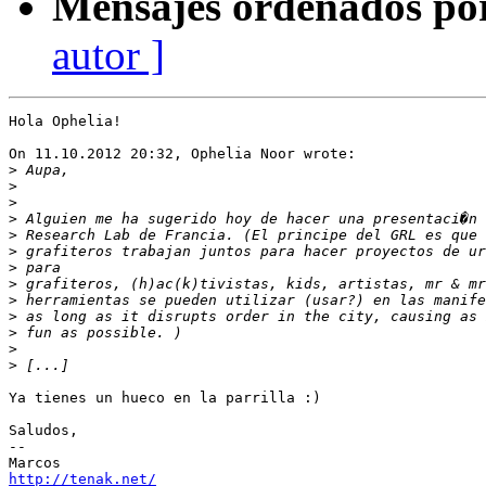
Mensajes ordenados po
autor ]
Hola Ophelia!

On 11.10.2012 20:32, Ophelia Noor wrote:

>
>
>
>
>
>
>
>
>
>
>
>
>
Ya tienes un hueco en la parrilla :)

Saludos,

-- 

http://tenak.net/