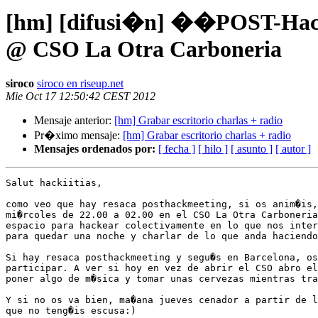
[hm] [difusi�n] ��POST-Hackm
@ CSO La Otra Carboneria
siroco
siroco en riseup.net
Mie Oct 17 12:50:42 CEST 2012
Mensaje anterior:
[hm] Grabar escritorio charlas + radio
Pr�ximo mensaje:
[hm] Grabar escritorio charlas + radio
Mensajes ordenados por:
[ fecha ]
[ hilo ]
[ asunto ]
[ autor ]
Salut hackiitias,

como veo que hay resaca posthackmeeting, si os anim�is,
mi�rcoles de 22.00 a 02.00 en el CSO La Otra Carboneria
espacio para hackear colectivamente en lo que nos inter
para quedar una noche y charlar de lo que anda haciendo
Si hay resaca posthackmeeting y segu�s en Barcelona, os
participar. A ver si hoy en vez de abrir el CSO abro el
poner algo de m�sica y tomar unas cervezas mientras tra
Y si no os va bien, ma�ana jueves cenador a partir de l
que no teng�is escusa:)
