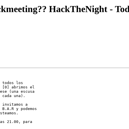
eeting?? HackTheNight - Todos
 todos los

 [0] abrimos el

ese (una escusa

 cada una).

 invitamos a

 B.A.R y podemos

steamos.

as 21.00, para
