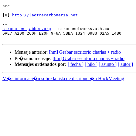
src

[0] 
http://laotracarboneria.net
siroco en jabber.org
 - siroconetworks.ath.cx

6AE7 A200 2C0F E20F 9F6A 5BBA 1324 0983 02A5 14B0

Mensaje anterior:
[hm] Grabar escritorio charlas + radio
Pr�ximo mensaje:
[hm] Grabar escritorio charlas + radio
Mensajes ordenados por:
[ fecha ]
[ hilo ]
[ asunto ]
[ autor ]
M�s informaci�n sobre la lista de distribuci�n HackMeeting