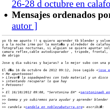
26-28 d octubre en calaf
Mensajes ordenados po
autor ]
yo tb me apunto !! q quiero aprender tb blender y volve
y a la noche irme por la monta�a y alrededor de calafou
fotografias nocturnas, si alguien se quiere apuntar sol
camara reflex,cable autodisparador , tripode, frontal, 
de abrigo

Jose q dia subiras y bajaras? a lo mejor subo con una p
El d�a 16 de octubre de 2012 09:12, Jose Legido <
jose e
>
>
>
>
>
>
 El 16/10/2012 09:08, "Serotonina EH" <
serotoninaeh e
>>
>>
>>
>>
 candela <
candela en noblezabaturra.org