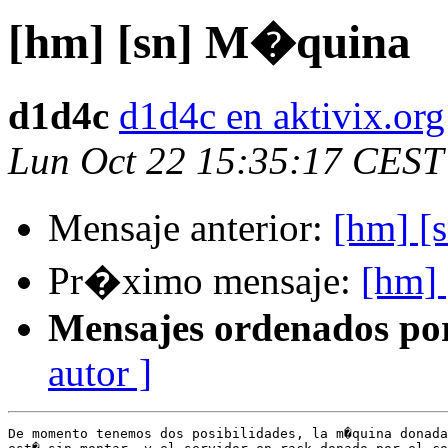
[hm] [sn] M�quina
d1d4c
d1d4c en aktivix.org
Lun Oct 22 15:35:17 CEST
Mensaje anterior:
[hm] [
Pr�ximo mensaje:
[hm]
Mensajes ordenados po
autor ]
De momento tenemos dos posibilidades, la m�quina donada