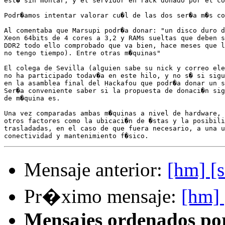
est� sin montar, y el servidor en rack donado por el co
Podr�amos intentar valorar cu�l de las dos ser�a m�s co
Al comentaba que Marsupi podr�a donar: "un disco duro d
Xeon 64bits de 4 cores a 3,2 y RAMs sueltas que deben s
DDR2 todo ello comprobado que va bien, hace meses que l
no tengo tiempo). Entre otras m�quinas"

El colega de Sevilla (alguien sabe su nick y correo ele
no ha participado todav�a en este hilo, y no s� si sigu
en la asamblea final del Hackafou que podr�a donar un s
Ser�a conveniente saber si la propuesta de donaci�n sig
de m�quina es.

Una vez comparadas ambas m�quinas a nivel de hardware, 
otros factores como la ubicaci�n de �stas y la posibili
trasladadas, en el caso de que fuera necesario, a una u
Mensaje anterior:
[hm] [
Pr�ximo mensaje:
[hm]
Mensajes ordenados po