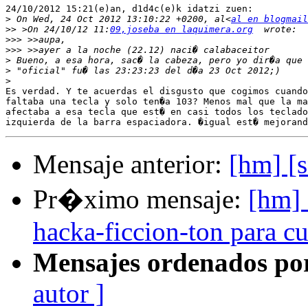
24/10/2012 15:21(e)an, d1d4c(e)k idatzi zuen:

>
 On Wed, 24 Oct 2012 13:10:22 +0200, al<
al en blogmail
>>
 >On 24/10/12 11:
09,joseba en laquimera.org
>>>
>>>
>
>
>
Es verdad. Y te acuerdas el disgusto que cogimos cuando
faltaba una tecla y solo ten�a 103? Menos mal que la ma
afectaba a esa tecla que est� en casi todos los teclado
Mensaje anterior:
[hm] [s
Pr�ximo mensaje:
[hm] 
hacka-ficcion-ton para c
Mensajes ordenados po
autor ]