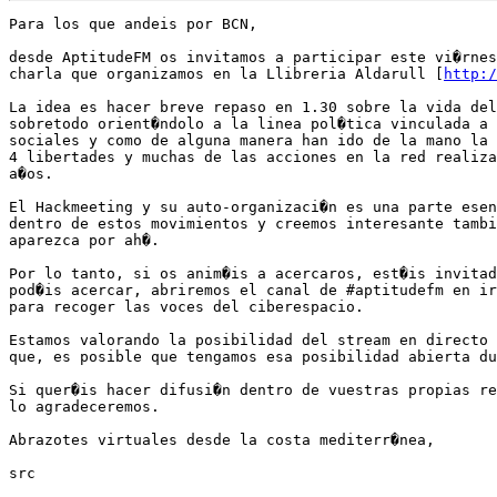
Para los que andeis por BCN,

desde AptitudeFM os invitamos a participar este vi�rnes
charla que organizamos en la Llibreria Aldarull [
http:/
La idea es hacer breve repaso en 1.30 sobre la vida del
sobretodo orient�ndolo a la linea pol�tica vinculada a 
sociales y como de alguna manera han ido de la mano la 
4 libertades y muchas de las acciones en la red realiza
a�os.

El Hackmeeting y su auto-organizaci�n es una parte esen
dentro de estos movimientos y creemos interesante tambi
aparezca por ah�.

Por lo tanto, si os anim�is a acercaros, est�is invitad
pod�is acercar, abriremos el canal de #aptitudefm en ir
para recoger las voces del ciberespacio.

Estamos valorando la posibilidad del stream en directo 
que, es posible que tengamos esa posibilidad abierta du
Si quer�is hacer difusi�n dentro de vuestras propias re
lo agradeceremos.

Abrazotes virtuales desde la costa mediterr�nea,

src
