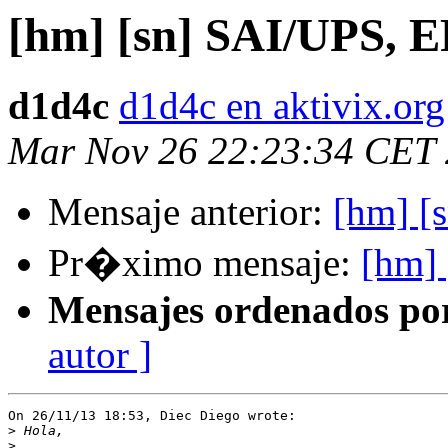
[hm] [sn] SAI/UPS, 
d1d4c
d1d4c en aktivix.org
Mar Nov 26 22:23:34 CET
Mensaje anterior:
[hm] [
Pr�ximo mensaje:
[hm]
Mensajes ordenados po
autor ]
On 26/11/13 18:53, Diec Diego wrote:

>
>