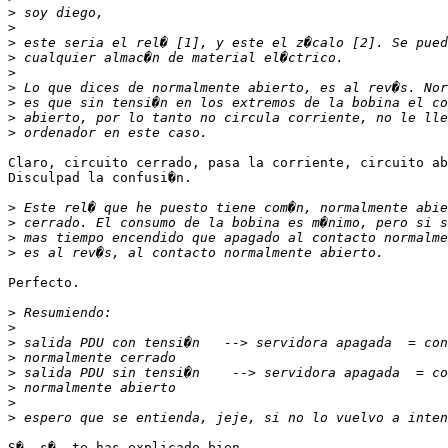
>
>
>
>
>
>
>
>
>
Claro, circuito cerrado, pasa la corriente, circuito ab
Disculpad la confusi�n.

>
>
>
>
Perfecto.

>
>
>
>
>
>
>
>
S�, s�, te has explicado bien.
