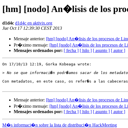
[hm] [nodo] An�lisis de los pro
d1d4c
d1d4c en aktivix.org
Jue Oct 17 12:39:30 CEST 2013
Mensaje anterior:
[hm] [nodo] An�lisis de los procesos de Li
Pr�ximo mensaje:
[hm] [nodo] An�lisis de los procesos de L
Mensajes ordenados por:
[ fecha ]
[ hilo ]
[ asunto ]
[ autor ]
On 17/10/13 12:19, Gorka Kobeaga wrote:

>
Con metadatos, en este caso, os refer�s a las cabeceras
Mensaje anterior:
[hm] [nodo] An�lisis de los procesos de Li
Pr�ximo mensaje:
[hm] [nodo] An�lisis de los procesos de L
Mensajes ordenados por:
[ fecha ]
[ hilo ]
[ asunto ]
[ autor ]
M�s informaci�n sobre la lista de distribuci�n HackMeeting