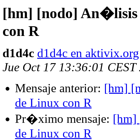
[hm] [nodo] An�lisis 
con R
d1d4c
d1d4c en aktivix.org
Jue Oct 17 13:36:01 CEST
Mensaje anterior:
[hm] [
de Linux con R
Pr�ximo mensaje:
[hm] 
de Linux con R