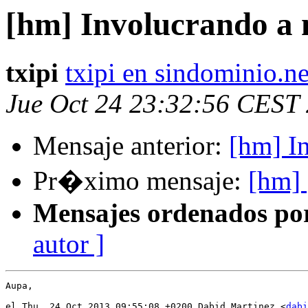
[hm] Involucrando a 
txipi
txipi en sindominio.ne
Jue Oct 24 23:32:56 CEST
Mensaje anterior:
[hm] I
Pr�ximo mensaje:
[hm]
Mensajes ordenados po
autor ]
Aupa,

el Thu, 24 Oct 2013 09:55:08 +0200 Dabid Martinez <
dabi