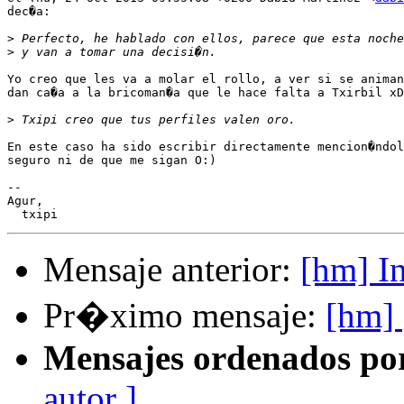
dec�a:

>
>
Yo creo que les va a molar el rollo, a ver si se animan
dan ca�a a la bricoman�a que le hace falta a Txirbil xD

>
En este caso ha sido escribir directamente mencion�ndol
seguro ni de que me sigan O:)

-- 

Agur,

Mensaje anterior:
[hm] I
Pr�ximo mensaje:
[hm]
Mensajes ordenados po
autor ]