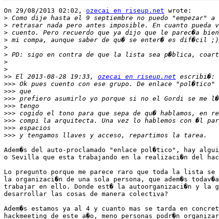
On 29/08/2013 02:02, 
ozecai en riseup.net
 wrote:

>
>
>
>
>
>
>
>
>>
 El 2013-08-28 19:33, 
ozecai en riseup.net
>>>
>>>
>>>
>>>
>>>
>>>
>>>
>>>
Adem�s del auto-proclamado "enlace pol�tico", hay algui
o Sevilla que esta trabajando en la realizaci�n del hac
Lo pregunto porque me parece raro que toda la lista se 
la organizaci�n de una sola persona, que adem�s todav�a
trabajar en ello. Donde est� la autoorganizaci�n y la g
desarrollar las cosas de manera colectiva?

Adem�s estamos ya al 4 y cuanto mas se tarda en concret