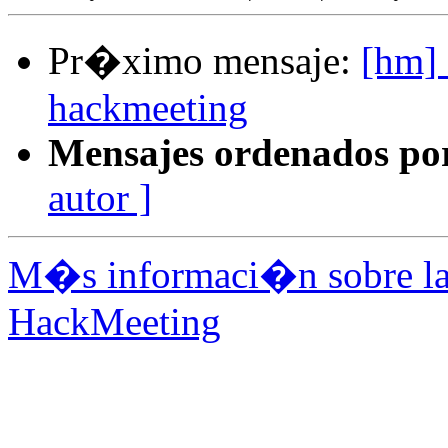
Pr�ximo mensaje:
[hm] 
hackmeeting
Mensajes ordenados po
autor ]
M�s informaci�n sobre la 
HackMeeting